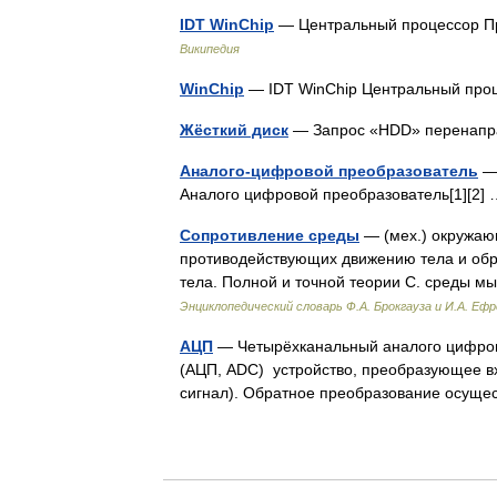
IDT WinChip
— Центральный процессор Про
Википедия
WinChip
— IDT WinChip Центральный проц
Жёсткий диск
— Запрос «HDD» перенапра
Аналого-цифровой преобразователь
— 
Аналого цифровой преобразователь[1][2
Сопротивление среды
— (мех.) окружаю
противодействующих движению тела и обр
тела. Полной и точной теории С. среды 
Энциклопедический словарь Ф.А. Брокгауза и И.А. Еф
АЦП
— Четырёхканальный аналого цифров
(АЦП, ADC) устройство, преобразующее в
сигнал). Обратное преобразование осу