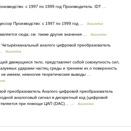
изводство: с 1997 по 1999 год Производитель: IDT …
ессор Производство: с 1997 по 1999 год …
Википедия
вляется сюда; см. также другие значения …
Википедия
Четырёхканальный аналого цифровой преобразователь
] …
Википедия
щей движущееся тело, представляет собой совокупность сил,
азуемых ударами частиц среды и трением их о поверхность
мы не имеем; немногие теоретические выводы …
рона
ой преобразователь Аналого цифровой преобразователь
ходной аналоговый сигнал в дискретный код (цифровой
ществляется при помощи ЦАП (DAC)… …
Википедия