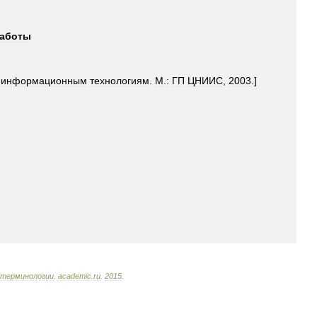
аботы
информационным
технологиям
.
М
.
:
ГП
ЦНИИС
,
2003
.]
терминологии
.
academic
.
ru
.
2015
.