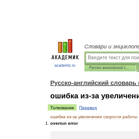
Словари и энциклоп
academic.ru
Русско-английский словарь нормативно-технической терминологии
Русско-английский словарь
ошибка из-за увеличен
Толкование
Перевод
ошибка
из
-
за
увеличения
скорости
работы
overrun
error