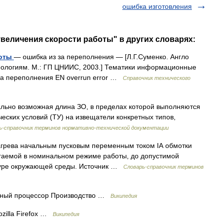
ошибка изготовления
увеличения скорости работы" в других словарях:
боты
— ошибка из за переполнения — [Л.Г.Суменко. Англо
ологиям. М.: ГП ЦНИИС, 2003.] Тематики информационные
за переполнения EN overrun error …
Справочник технического
ьно возможная длина ЗО, в пределах которой выполняются
еских условий (ТУ) на извещатели конкретных типов,
ь-справочник терминов нормативно-технической документации
 нагрева начальным пусковым переменным током IА обмотки
игаемой в номинальном режиме работы, до допустимой
туре окружающей среды. Источник …
Словарь-справочник терминов
ьный процессор Производство …
Википедия
zilla Firefox …
Википедия