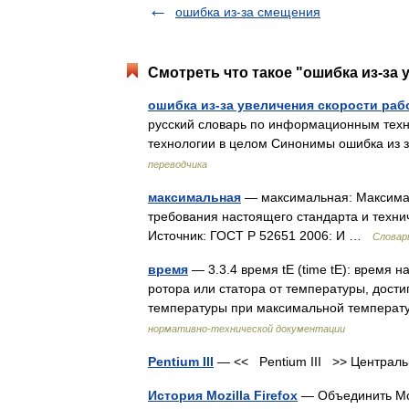
ошибка из-за смещения
Смотреть что такое "ошибка из-за 
ошибка из-за увеличения скорости ра
русский словарь по информационным техн
технологии в целом Синонимы ошибка из 
переводчика
максимальная
— максимальная: Максимал
требования настоящего стандарта и технич
Источник: ГОСТ Р 52651 2006: И …
Словар
время
— 3.3.4 время tE (time tE): время
ротора или статора от температуры, дост
температуры при максимальной темпера
нормативно-технической документации
Pentium III
— << Pentium III >> Централ
История Mozilla Firefox
— Объединить Mo