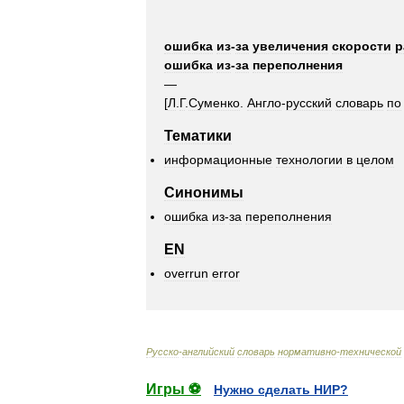
ошибка
из
-
за
увеличения
скорости
р
ошибка
из
-
за
переполнения
—
[
Л
.
Г
.
Суменко
.
Англо
-
русский
словарь
по
Тематики
информационные
технологии
в
целом
Синонимы
ошибка
из
-
за
переполнения
EN
overrun
error
Русско
-
английский
словарь
нормативно
-
технической
Игры ⚽
Нужно сделать НИР?